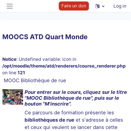
Skip to main content
Faire un don
Log in
Side panel
MOOCS ATD Quart Monde
Notice
: Undefined variable: icon in
/opt/moodle/theme/atd/renderers/course_renderer.php
on line
121
MOOC Bibliothèque de rue
Pour entrer sur le cours, cliquez sur le titre
"MOOC Bibliothèque de rue", puis sur le
bouton "M'inscrire".
Ce parcours de formation présente les
bibliothèques de rue
et s'adresse à celles
et ceux qui veulent se lancer dans cette